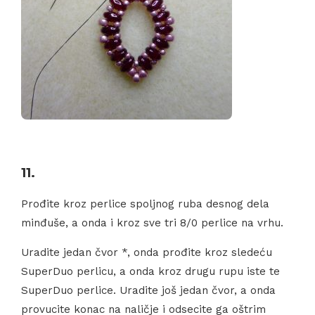
11.
Prođite kroz perlice spoljnog ruba desnog dela
minđuše, a onda i kroz sve tri 8/0 perlice na vrhu.
Uradite jedan čvor *, onda prođite kroz sledeću
SuperDuo perlicu, a onda kroz drugu rupu iste te
SuperDuo perlice. Uradite još jedan čvor, a onda
provucite konac na naličje i odsecite ga oštrim