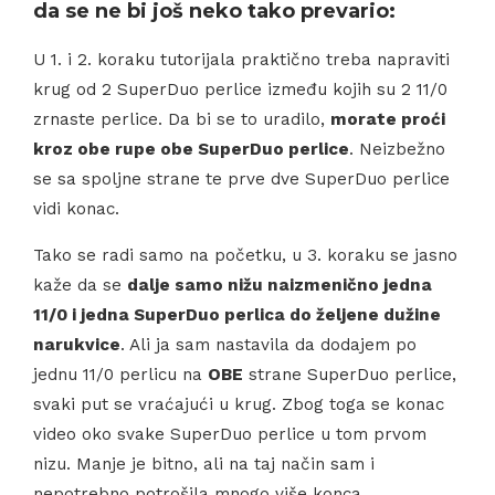
da se ne bi još neko tako prevario:
U 1. i 2. koraku tutorijala praktično treba napraviti
krug od 2 SuperDuo perlice između kojih su 2 11/0
zrnaste perlice. Da bi se to uradilo,
morate proći
kroz obe rupe obe SuperDuo perlice
. Neizbežno
se sa spoljne strane te prve dve SuperDuo perlice
vidi konac.
Tako se radi samo na početku, u 3. koraku se jasno
kaže da se
dalje samo nižu naizmenično jedna
11/0 i jedna SuperDuo perlica do željene dužine
narukvice
. Ali ja sam nastavila da dodajem po
jednu 11/0 perlicu na
OBE
strane SuperDuo perlice,
svaki put se vraćajući u krug. Zbog toga se konac
video oko svake SuperDuo perlice u tom prvom
nizu. Manje je bitno, ali na taj način sam i
nepotrebno potrošila mnogo više konca.