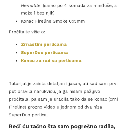
Hematit
e’ (samo po 4 komada za minđuše, a
može i bez njih)
Konac Fireline Smoke 0.15mm
Pročitajte više o:
Zrnastim perlicama
SuperDuo perlicama
Koncu za rad sa perlicama
Tutorijal je zaista detaljan i jasan, ali kad sam prvi
put pravila narukvicu, ja ga nisam pažljivo
pročitala, pa sam je uradila tako da se konac (crni
Fireline) grozno video u jednom od dva niza
SuperDuo perlica.
Reći ću tačno šta sam pogrešno radila,