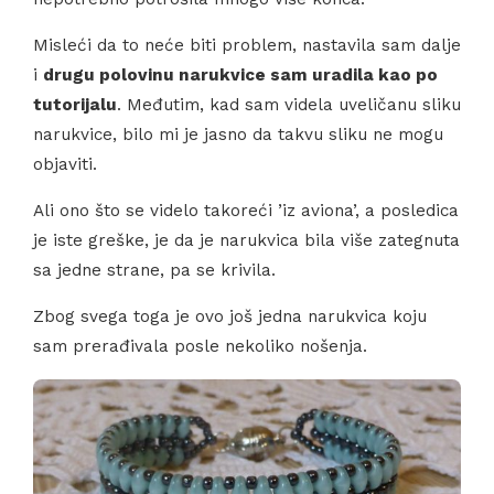
Misleći da to neće biti problem, nastavila sam dalje
i
drugu polovinu narukvice sam uradila kao po
tutorijalu
. Međutim, kad sam videla uveličanu sliku
narukvice, bilo mi je jasno da takvu sliku ne mogu
objaviti.
Ali ono što se videlo takoreći ’iz aviona’, a posledica
je iste greške, je da je narukvica bila više zategnuta
sa jedne strane, pa se krivila.
Zbog svega toga je ovo još jedna narukvica koju
sam prerađivala posle nekoliko nošenja.