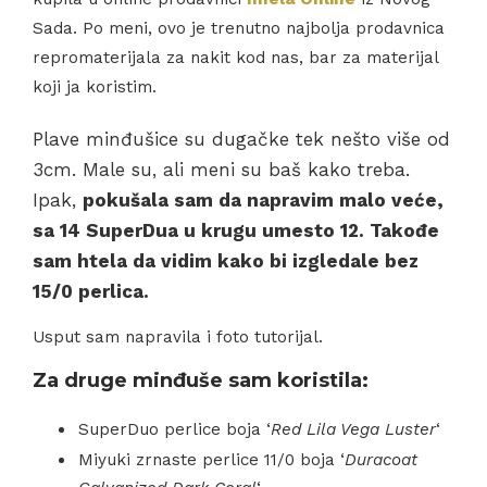
Sada. Po meni, ovo je trenutno najbolja prodavnica
repromaterijala za nakit kod nas, bar za materijal
koji ja koristim.
Plave minđušice su dugačke tek nešto više od
3cm. Male su, ali meni su baš kako treba.
Ipak,
pokušala sam da napravim malo veće,
sa 14 SuperDua u krugu umesto 12. Takođe
sam htela da vidim kako bi izgledale bez
15/0 perlica.
Usput sam napravila i foto tutorijal.
Za druge minđuše sam koristila:
SuperDuo perlice boja ‘
Red Lila Vega Luster
‘
Miyuki zrnaste perlice 11/0 boja ‘
Duracoat