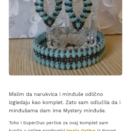
Mislim da narukvica i minđuše odlično
izgledaju kao komplet. Zato sam odlučila da i
minđušama dam ime Mystery minđuše.
Toho i SuperDuo perlice za ovaj komplet sam
kupila u online prodavnici
Imela Online
iz Novog