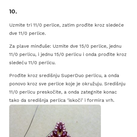
10.
Uzmite tri 11/0 perlice, zatim prođite kroz sledeće
dve 11/0 perlice.
Za plave minđuše: Uzmite dve 15/0 perlice, jednu
11/0 perlicu, i jednu 15/0 perlicu i onda prođite kroz
sledeću 11/0 perlicu.
Prođite kroz središnju SuperDuo perlicu, a onda
ponovo kroz sve perlice koje je okružuju. Središnju
11/0 perlicu preskočite, a onda zategnite konac
tako da središnja perlica ‘iskoči’ i formira vrh.