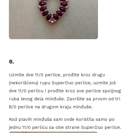
8.
Uzmite dve 11/0 perlice, prođite kroz drugu
(nekorišćenu) rupu SuperDuo perlice, uzmite još
dve 11/0 perlicu i prođite kroz sve perlice spoljnog
ruba levog dela minđuše. Završite sa prvom od tri
8/0 perlice na drugom kraju minđuše.
Kod plavih minđuša sam ovde koristila samo po
jednu 11/0 perlicu sa obe strane SuperDuo perlice.