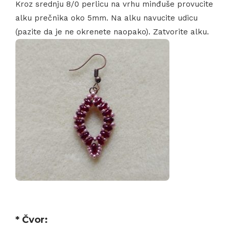
Kroz srednju 8/0 perlicu na vrhu minđuše provucite
alku prečnika oko 5mm. Na alku navucite udicu
(pazite da je ne okrenete naopako). Zatvorite alku.
* Čvor: