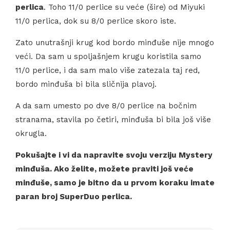
perlica
. Toho 11/0 perlice su veće (šire) od Miyuki
11/0 perlica, dok su 8/0 perlice skoro iste.
Zato unutrašnji krug kod bordo minđuše nije mnogo
veći. Da sam u spoljašnjem krugu koristila samo
11/0 perlice, i da sam malo više zatezala taj red,
bordo minđuša bi bila sličnija plavoj.
A da sam umesto po dve 8/0 perlice na bočnim
stranama, stavila po četiri, minđuša bi bila još više
okrugla.
Pokušajte i vi da napravite svoju verziju Mystery
minđuša. Ako želite, možete praviti još veće
minđuše, samo je bitno da u prvom koraku imate
paran broj SuperDuo perlica.