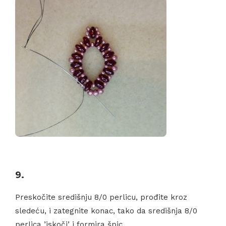
9.
Preskočite središnju 8/0 perlicu, prođite kroz
sledeću, i zategnite konac, tako da središnja 8/0
perlica ’iskoči’ i formira špic.