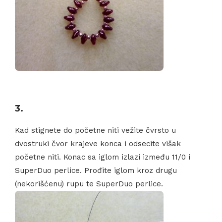
3.
Kad stignete do početne niti vežite čvrsto u
dvostruki čvor krajeve konca i odsecite višak
početne niti. Konac sa iglom izlazi između 11/0 i
SuperDuo perlice. Prođite iglom kroz drugu
(nekorišćenu) rupu te SuperDuo perlice.