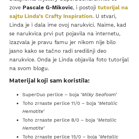
zove
Pascale G-Mikovic
, i postoji
tutorijal na
sajtu Linda’s Crafty Inspiration
. U stvari,
Linda je i dala ime ovoj narukvici. Naime, kad
se narukvica prvi put pojavila na internetu,
izazvala je pravu famu jer nikom nije bilo
jasno kako se tačno radi središnji deo
narukvice. Onda je Linda objavila foto tutorijal
na svom blogu.
Materijal koji sam koristila:
SuperDuo perlice – boja ‘
Milky Seafoam
‘
Toho zrnaste perlice 11/0 – boja ‘
Metallic
Hematite
‘
Toho zrnaste perlice 8/0 – boja ‘
Metallic
Hematite
‘
Toho zrnaste perlice 15/0 – boja ‘
Metallic