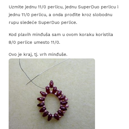
Uzmite jednu 11/0 perlicu, jednu SuperDuo perlicu i
jednu 11/0 perlicu, a onda prođite kroz slobodnu
rupu sledeće SuperDuo perlice.
Kod plavih minđuša sam u ovom koraku koristila
8/0 perlice umesto 11/0.
Ovo je kraj, tj. vrh minđuše.