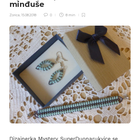
minđuše
Zorica
,
15.08.2018
0
8 min
Dizajnerka Mystery SuperDuonarukvice se