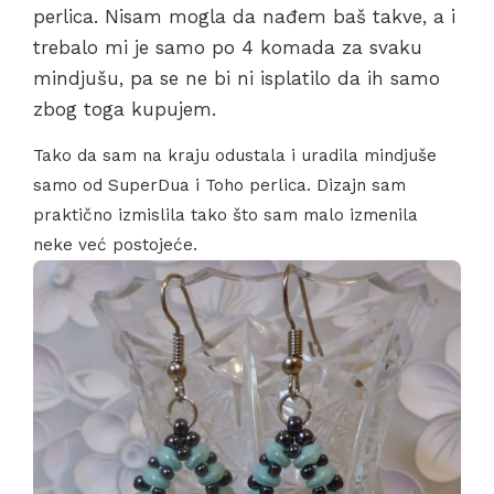
perlica. Nisam mogla da nađem baš takve, a i
trebalo mi je samo po 4 komada za svaku
mindjušu, pa se ne bi ni isplatilo da ih samo
zbog toga kupujem.
Tako da sam na kraju odustala i uradila mindjuše
samo od SuperDua i Toho perlica. Dizajn sam
praktično izmislila tako što sam malo izmenila
neke već postojeće.