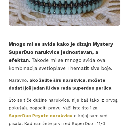
Mnogo mi se sviđa kako je dizajn Mystery
SuperDuo narukvice jednostavan, a
efektan
. Takođe mi se mnogo sviđa ova
kombinacija svetloplave i hematit sive boje.
Naravno,
ako želite širu narukvicu, možete
dodati još jedan ili dva reda Superduo perlica
.
Što se tiče dužine narukvice, nije baš lako iz prvog
pokušaja pogoditi pravu. Važi isto što i za
SuperDuo Peyote narukvicu
o kojoj sam već
pisala. Kad nanižete prvi red SuperDuo i 11/0