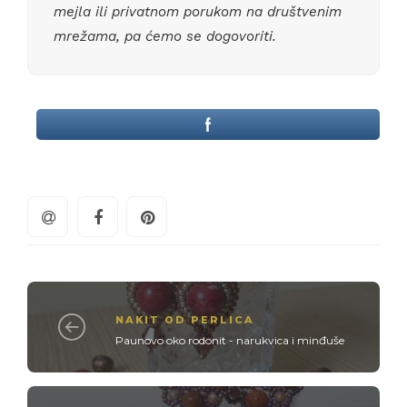
mejla ili privatnom porukom na društvenim
mrežama, pa ćemo se dogovoriti.
NAKIT OD PERLICA
Paunovo oko rodonit - narukvica i minđuše