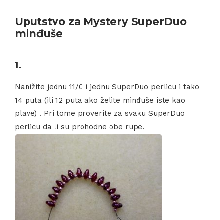
Uputstvo za Mystery SuperDuo
minđuše
1.
Nanižite jednu 11/0 i jednu SuperDuo perlicu i tako
14 puta (ili 12 puta ako želite minđuše iste kao
plave) . Pri tome proverite za svaku SuperDuo
perlicu da li su prohodne obe rupe.