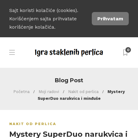
Sajt koristi kolačiće (cookies).
Korišćenjem sajta prihvatate
Prihvatam
korišćenje kolačića.
0
Blog Post
Početna
Moji radovi
Nakit od perlica
Mystery
SuperDuo narukvica i minđuše
NAKIT OD PERLICA
Mystery SuperDuo narukvica i