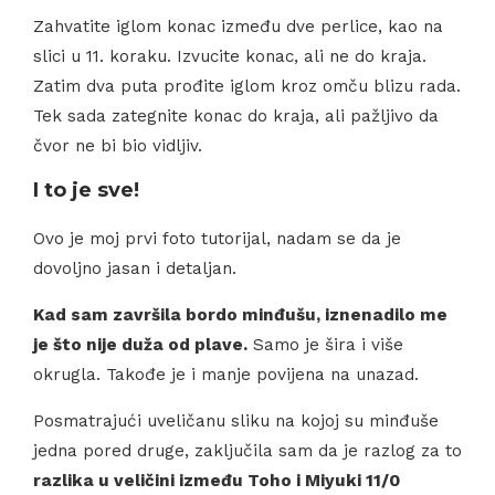
Zahvatite iglom konac između dve perlice, kao na
slici u 11. koraku. Izvucite konac, ali ne do kraja.
Zatim dva puta prođite iglom kroz omču blizu rada.
Tek sada zategnite konac do kraja, ali pažljivo da
čvor ne bi bio vidljiv.
I to je sve!
Ovo je moj prvi foto tutorijal, nadam se da je
dovoljno jasan i detaljan.
Kad sam završila bordo minđušu, iznenadilo me
je što nije duža od plave.
Samo je šira i više
okrugla. Takođe je i manje povijena na unazad.
Posmatrajući uveličanu sliku na kojoj su minđuše
jedna pored druge, zaključila sam da je razlog za to
razlika u veličini između Toho i Miyuki 11/0