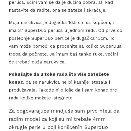
perlica, učini vam se da je dužina dobra, ali kad
nastavite da radite, ona se zateže i skraćuje.
Moja narukvica je dugačka 16.5 cm sa kopčom, i
ima 37 SuperDuo perlica u jednom redu. Od prve do
poslednje SuperDuo perlice je dugačka 13cm. To
vam može pomoći da procenite sa koliko SuperDua
treba da počnete. Ja imam baš tanke ruke, većini
će trebati duža narukvica.
Pokušajte da u toku rada što više zatežete
konac
, da se narukvica ne bi kasnije istezala i
produžavala. Takođe nije loše da i sam konac pre
rada koliko možete istegnete.
Za odgovarajuće mindjuše sam prvo htela da
radim model za koji su mi trebale 4mm
okrugle perle u boji korišćenih Superduo