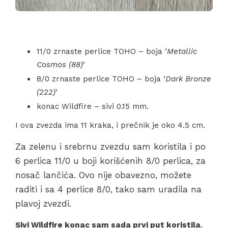
11/0 zrnaste perlice TOHO – boja ‘
Metallic
Cosmos (88)
‘
8/0 zrnaste perlice TOHO – boja ‘
Dark Bronze
(222)
‘
konac Wildfire – sivi 0.15 mm.
I ova zvezda ima 11 kraka, i prečnik je oko 4.5 cm.
Za zelenu i srebrnu zvezdu sam koristila i po
6 perlica 11/0 u boji korišćenih 8/0 perlica, za
nosač lančića. Ovo nije obavezno, možete
raditi i sa 4 perlice 8/0, tako sam uradila na
plavoj zvezdi.
Sivi Wildfire konac sam sada prvi put koristila
.