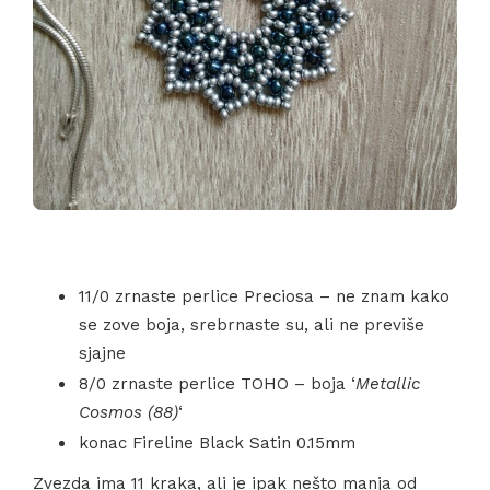
11/0 zrnaste perlice Preciosa – ne znam kako
se zove boja, srebrnaste su, ali ne previše
sjajne
8/0 zrnaste perlice TOHO – boja ‘
Metallic
Cosmos (88)
‘
konac Fireline Black Satin 0.15mm
Zvezda ima 11 kraka, ali je ipak nešto manja od