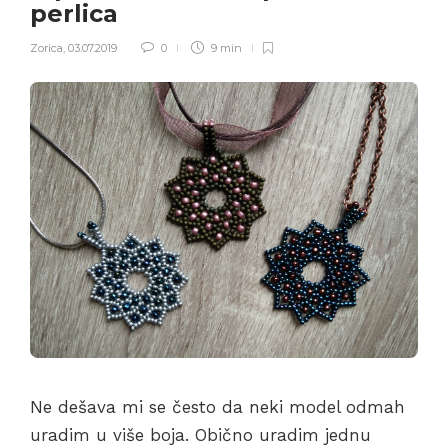
perlica
Zorica
,
03.07.2019
0
9 min
Ne dešava mi se često da neki model odmah
uradim u više boja. Obično uradim jednu