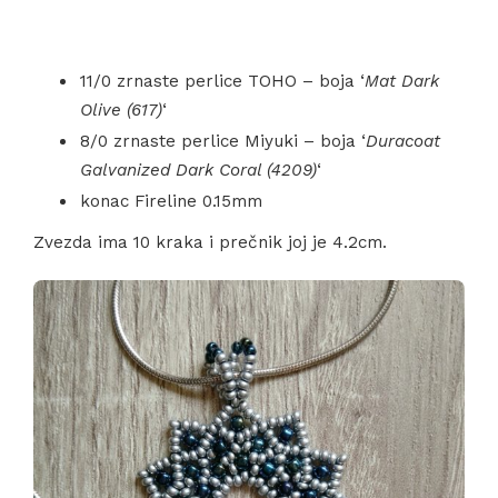
11/0 zrnaste perlice TOHO – boja ‘
Mat Dark
Olive (617)
‘
8/0 zrnaste perlice Miyuki – boja ‘
Duracoat
Galvanized Dark Coral (4209)
‘
konac Fireline 0.15mm
Zvezda ima 10 kraka i prečnik joj je 4.2cm.