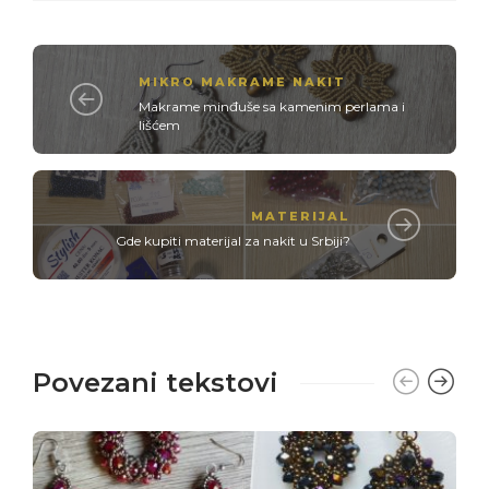
MIKRO MAKRAME NAKIT
Makrame minđuše sa kamenim perlama i
lišćem
MATERIJAL
Gde kupiti materijal za nakit u Srbiji?
Povezani tekstovi