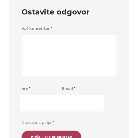
Ostavite odgovor
Vaš komentar
*
Ime
*
Email
*
Obavezna polja
*