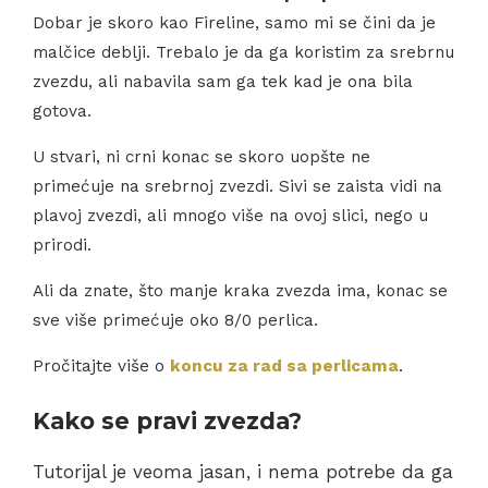
Dobar je skoro kao Fireline, samo mi se čini da je
malčice deblji. Trebalo je da ga koristim za srebrnu
zvezdu, ali nabavila sam ga tek kad je ona bila
gotova.
U stvari, ni crni konac se skoro uopšte ne
primećuje na srebrnoj zvezdi. Sivi se zaista vidi na
plavoj zvezdi, ali mnogo više na ovoj slici, nego u
prirodi.
Ali da znate, što manje kraka zvezda ima, konac se
sve više primećuje oko 8/0 perlica.
Pročitajte više o
koncu za rad sa perlicama
.
Kako se pravi zvezda?
Tutorijal je veoma jasan, i nema potrebe da ga