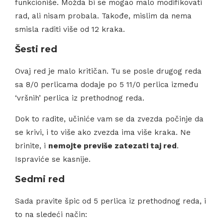
funkcioniše. Možda bi se mogao malo modifikovati
rad, ali nisam probala. Takođe, mislim da nema
smisla raditi više od 12 kraka.
Šesti red
Ovaj red je malo kritičan. Tu se posle drugog reda
sa 8/0 perlicama dodaje po 5 11/0 perlica između
‘vršnih’ perlica iz prethodnog reda.
Dok to radite, učiniće vam se da zvezda počinje da
se krivi, i to više ako zvezda ima više kraka. Ne
brinite, i
nemojte previše zatezati taj red
.
Ispraviće se kasnije.
Sedmi red
Sada pravite špic od 5 perlica iz prethodnog reda, i
to na sledeći način: