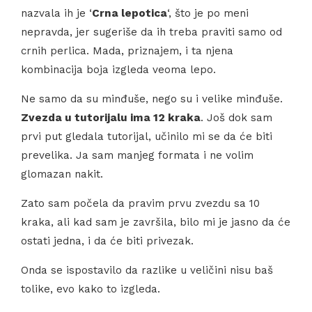
nazvala ih je ‘
Crna lepotica
‘, što je po meni
nepravda, jer sugeriše da ih treba praviti samo od
crnih perlica. Mada, priznajem, i ta njena
kombinacija boja izgleda veoma lepo.
Ne samo da su minđuše, nego su i velike minđuše.
Zvezda u tutorijalu ima 12 kraka
. Još dok sam
prvi put gledala tutorijal, učinilo mi se da će biti
prevelika. Ja sam manjeg formata i ne volim
glomazan nakit.
Zato sam počela da pravim prvu zvezdu sa 10
kraka, ali kad sam je završila, bilo mi je jasno da će
ostati jedna, i da će biti privezak.
Onda se ispostavilo da razlike u veličini nisu baš
tolike, evo kako to izgleda.