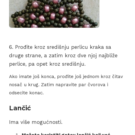
6. Prođite kroz središnju perlicu kraka sa
druge strane, a zatim kroz dve njoj najbliže
perlice, pa opet kroz središnju.
Ako imate još konca, prođite još jednom kroz čitav
nosač u krug. Zatim napravite par čvorova i
odsecite konac.
Lančić
Ima više mogućnosti.