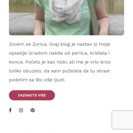
Zovem se Zorica. Ovaj blog je nastao iz moje
opsesije izradom nakita od perlica, kristala i
konca. Počelo je kao hobi, ali me je vrlo brzo
toliko obuzelo, da sam poželela da tu strast
podelim sa što više ljudi.
SAZNAJTE VIŠE