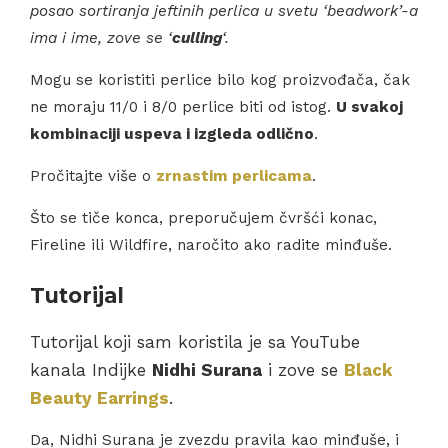
posao sortiranja jeftinih perlica u svetu ‘beadwork’-a
ima i ime, zove se ‘
culling
‘.
Mogu se koristiti perlice bilo kog proizvođača, čak
ne moraju 11/0 i 8/0 perlice biti od istog.
U svakoj
kombinaciji uspeva i izgleda odlično
.
Pročitajte više o
zrnastim perlicama
.
Što se tiče konca, preporučujem čvršći konac,
Fireline ili Wildfire, naročito ako radite minđuše.
Tutorijal
Tutorijal koji sam koristila je sa YouTube
kanala Indijke
Nidhi Surana
i zove se
Black
Beauty Earrings
.
Da, Nidhi Surana je zvezdu pravila kao minđuše, i