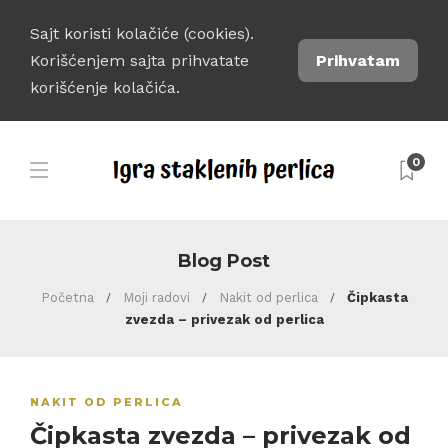
Sajt koristi kolačiće (cookies).
Korišćenjem sajta prihvatate
Prihvatam
korišćenje kolačića.
0
Blog Post
Početna
Moji radovi
Nakit od perlica
Čipkasta
zvezda – privezak od perlica
NAKIT OD PERLICA
Čipkasta zvezda – privezak od