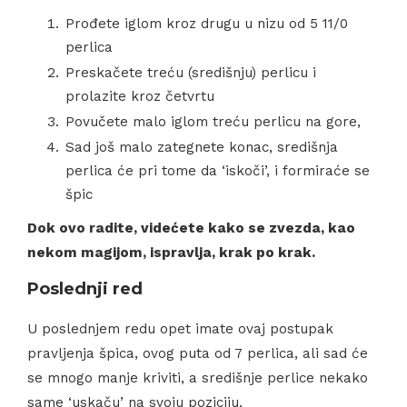
Prođete iglom kroz drugu u nizu od 5 11/0
perlica
Preskačete treću (središnju) perlicu i
prolazite kroz četvrtu
Povučete malo iglom treću perlicu na gore,
Sad još malo zategnete konac, središnja
perlica će pri tome da ‘iskoči’, i formiraće se
špic
Dok ovo radite, videćete kako se zvezda, kao
nekom magijom, ispravlja, krak po krak.
Poslednji red
U poslednjem redu opet imate ovaj postupak
pravljenja špica, ovog puta od 7 perlica, ali sad će
se mnogo manje kriviti, a središnje perlice nekako
same ‘uskaču’ na svoju poziciju.