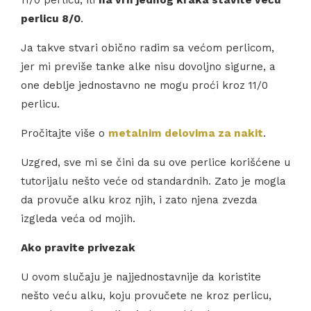
11/0 perlicu, ili
na vrh jednog kraka stavite veću
perlicu 8/0
.
Ja takve stvari obično radim sa većom perlicom,
jer mi previše tanke alke nisu dovoljno sigurne, a
one deblje jednostavno ne mogu proći kroz 11/0
perlicu.
Pročitajte više o
metalnim delovima za nakit
.
Uzgred, sve mi se čini da su ove perlice korišćene u
tutorijalu nešto veće od standardnih. Zato je mogla
da provuče alku kroz njih, i zato njena zvezda
izgleda veća od mojih.
Ako pravite privezak
U ovom slučaju je najjednostavnije da koristite
nešto veću alku, koju provučete ne kroz perlicu,