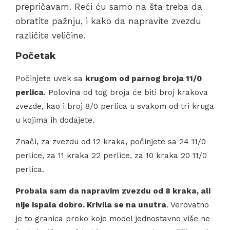
prepričavam. Reći ću samo na šta treba da
obratite pažnju, i kako da napravite zvezdu
različite veličine.
Početak
Počinjete uvek sa
krugom od parnog broja 11/0
perlica
. Polovina od tog broja će biti broj krakova
zvezde, kao i broj 8/0 perlica u svakom od tri kruga
u kojima ih dodajete.
Znači, za zvezdu od 12 kraka, počinjete sa 24 11/0
perlice, za 11 kraka 22 perlice, za 10 kraka 20 11/0
perlica.
Probala sam da napravim zvezdu od 8 kraka, ali
nije ispala dobro. Krivila se na unutra
. Verovatno
je to granica preko koje model jednostavno više ne