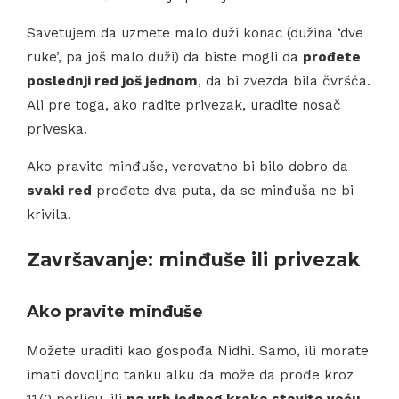
Savetujem da uzmete malo duži konac (dužina ‘dve
ruke’, pa još malo duži) da biste mogli da
prođete
poslednji red još jednom
, da bi zvezda bila čvršća.
Ali pre toga, ako radite privezak, uradite nosač
priveska.
Ako pravite minđuše, verovatno bi bilo dobro da
svaki red
prođete dva puta, da se minđuša ne bi
krivila.
Završavanje: minđuše ili privezak
Ako pravite minđuše
Možete uraditi kao gospođa Nidhi. Samo, ili morate
imati dovoljno tanku alku da može da prođe kroz