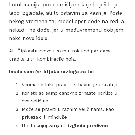
kombinaciju, posle smišljam koje bi još boje
lepo izgledale, ali to ostavim za kasnije. Posle
nekog vremena taj model opet dođe na red, a
nekad i ne dođe, jer u međuvremenu dobijem
neke nove ideje.
Ali ‘Čipkastu zvezdu’ sam u roku od par dana
uradila u tri kombinacije boja.
Imala sam četiri jaka razloga za to:
Veoma se lako pravi, i zabavno je praviti je
Koriste se samo osnovne zrnaste perlice u
dve veličine
Može se praviti u raznim veličinama, kao
privezak ili minđuše
U bilo kojoj varijanti
izgleda predivno