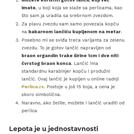
Možete koristiti gotov lančić koji već
imate
, u boji koja se slaže sa perlicama, kao
što sam ja uradila sa srebrnom zvezdom.
Za plavu zvezdu sam samo povezala kopču
na
bakarnom lančiću kupljenom na metar
.
Posebno mi se sviđa treća varijanta za zelenu
zvezdu. To je gotov lančić napravljen od
braon organdin trake širine 1cm i dve niti
čvrstog braon konca
. Lančić ima
standardnu karabinjer kopču i produžni
lančić. Ovaj lančić je kupljen u online radnji
Perlica.rs
. Postoje u još 15 boja, a cena je
skoro simbolična.
Naravno, ako želite, možete i lančić uraditi od
perlica
Lepota je u jednostavnosti