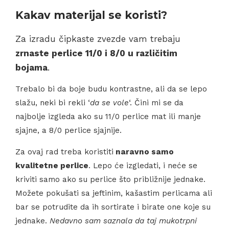
Kakav materijal se koristi?
Za izradu čipkaste zvezde vam trebaju
zrnaste perlice 11/0 i 8/0 u različitim
bojama
.
Trebalo bi da boje budu kontrastne, ali da se lepo
slažu, neki bi rekli ‘
da se vole
‘. Čini mi se da
najbolje izgleda ako su 11/0 perlice mat ili manje
sjajne, a 8/0 perlice sjajnije.
Za ovaj rad treba koristiti
naravno samo
kvalitetne perlice
. Lepo će izgledati, i neće se
kriviti samo ako su perlice što približnije jednake.
Možete pokušati sa jeftinim, kašastim perlicama ali
bar se potrudite da ih sortirate i birate one koje su
jednake.
Nedavno sam saznala da taj mukotrpni