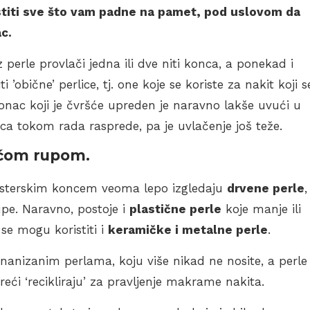
titi sve što vam padne na pamet, pod uslovom da
c.
erle provlači jedna ili dve niti konca, a ponekad i
 ’obične’ perlice, tj. one koje se koriste za nakit koji s
onac koji je čvršće upreden je naravno lakše uvući u
nca tokom rada rasprede, pa je uvlačenje još teže.
većom rupom.
iesterskim koncem veoma lepo izgledaju
drvene perle
,
upe. Naravno, postoje i
plastične perle
koje manje ili
se mogu koristiti i
keramičke i metalne perle
.
nanizanim perlama, koju više nikad ne nosite, a perle
reći ‘recikliraju’ za pravljenje makrame nakita.