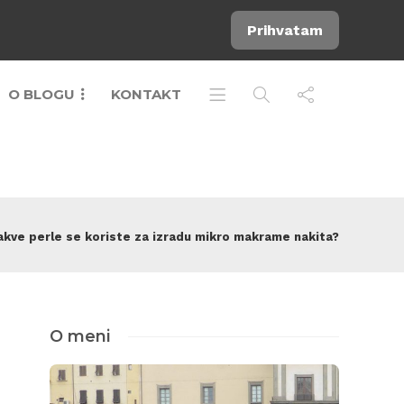
Prihvatam
O BLOGU
KONTAKT
akve perle se koriste za izradu mikro makrame nakita?
O meni