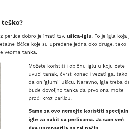
 teško?
perlice dobro je imati tzv.
ušica-iglu
. To je igla koja 
talne žičice koje su upredene jedna oko druge, tako
alje veoma tanka.
Možete koristiti i običnu iglu u koju ćete
uvući tanak, čvrst konac i vezati ga, tako
da on ’glumi’ ušicu. Naravno, igla treba d
bude dovoljno tanka da prvo ona može
proći kroz perlicu.
Samo za ovo nemojte koristiti specijaln
igle za nakit sa perlicama. Ja sam već
dve upropastila na taj način.