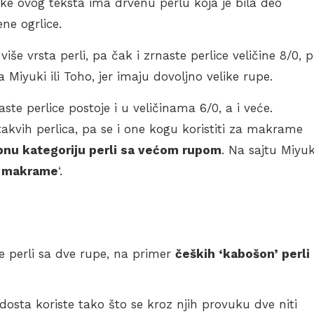
ke ovog teksta ima drvenu perlu koja je bila deo
ne ogrlice.
še vrsta perli, pa čak i zrnaste perlice veličine 8/0, 
a Miyuki ili Toho, jer imaju dovoljno velike rupe.
te perlice postoje i u veličinama 6/0, a i veće.
akvih perlica, pa se i one kogu koristiti za makrame
nu kategoriju perli sa većom rupom
. Na sajtu Miyuk
a makrame
‘.
je perli sa dve rupe, na primer
čeških ‘kabošon’ perli
osta koriste tako što se kroz njih provuku dve niti