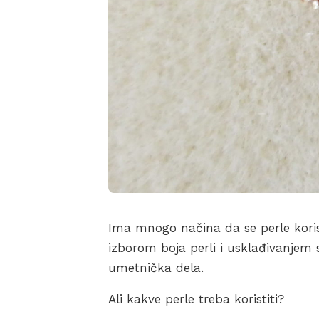
Ima mnogo načina da se perle kor
izborom boja perli i usklađivanjem
umetnička dela.
Ali kakve perle treba koristiti?