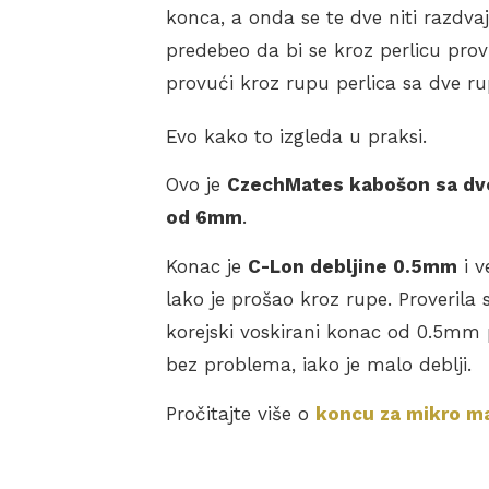
konca, a onda se te dve niti razdvaj
predebeo da bi se kroz perlicu prov
provući kroz rupu perlica sa dve ru
Evo kako to izgleda u praksi.
Ovo je
CzechMates kabošon sa dv
od 6mm
.
Konac je
C-Lon debljine 0.5mm
i 
lako je prošao kroz rupe. Proverila 
korejski voskirani konac od 0.5mm 
bez problema, iako je malo deblji.
Pročitajte više o
koncu za mikro 