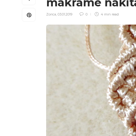
makrame nakit
Zorica
,
03.01.2019
0
4 min
read