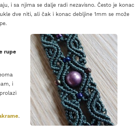
aju, i sa njima se dalje radi nezavisno. Često je konac
ukle dve niti, ali čak i konac debljine 1mm se može
pe.
e rupe
veoma
sam, i
prolazi
makrame
.