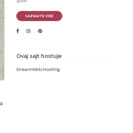
ljudi.
SAZNAJTE VIŠE
Ovaj sajt hostuje
DreamWeb:Hosting
la