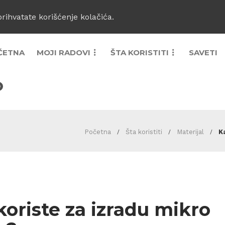
prihvatate korišćenje kolačića.
ČETNA
MOJI RADOVI
ŠTA KORISTITI
SAVETI
0
Početna
Šta koristiti
Materijal
K
koriste za izradu mikro