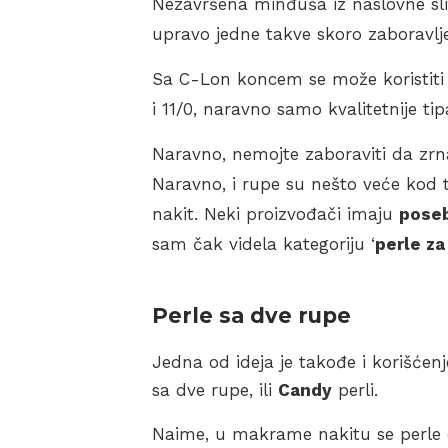
Nezavršena minđuša iz naslovne sli
upravo jedne takve skoro zaboravlje
Sa C-Lon koncem se može koristiti vi
i 11/0, naravno samo kvalitetnije tip
Naravno, nemojte zaboraviti da zrnas
Naravno, i rupe su nešto veće kod t
nakit. Neki proizvođači imaju
poseb
sam čak videla kategoriju ‘
perle z
Perle sa dve rupe
Jedna od ideja je takođe i korišćen
sa dve rupe, ili
Candy
perli.
Naime, u makrame nakitu se perle d