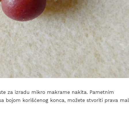
iste za izradu mikro makrame nakita. Pametnim
 sa bojom korišćenog konca, možete stvoriti prava ma