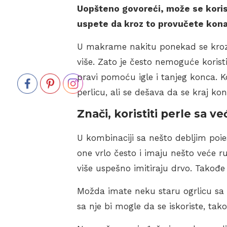
Uopšteno govoreći, može se koris
uspete da kroz to provučete kona
U makrame nakitu ponekad se kroz p
više. Zato je često nemoguće koristiti
pravi pomoću igle i tanjeg konca. K
perlicu, ali se dešava da se kraj ko
Znači, koristiti perle sa 
U kombinaciji sa nešto debljim po
one vrlo često i imaju nešto veće r
više uspešno imitiraju drvo. Takođe 
Možda imate neku staru ogrlicu sa 
sa nje bi mogle da se iskoriste, tako