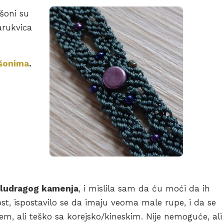
ošoni su
arukvica
šonima
.
oludragog kamenja
, i mislila sam da ću moći da ih
t, ispostavilo se da imaju veoma male rupe, i da se
m, ali teško sa korejsko/kineskim. Nije nemoguće, ali