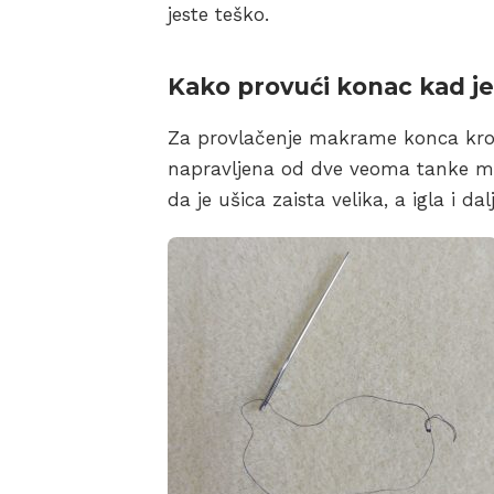
jeste teško.
Kako provući konac kad je
Za provlačenje makrame konca kroz 
napravljena od dve veoma tanke me
da je ušica zaista velika, a igla i d