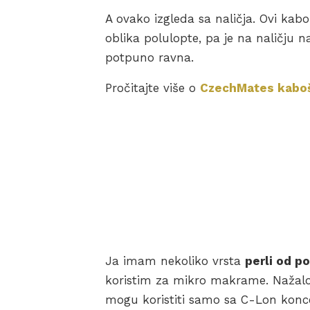
A ovako izgleda sa naličja. Ovi kab
oblika polulopte, pa je na naličju n
potpuno ravna.
Pročitajte više o
CzechMates kabo
Ja imam nekoliko vrsta
perli od p
koristim za mikro makrame. Nažalos
mogu koristiti samo sa C-Lon konce