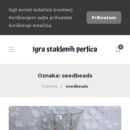
Sajt koristi kolačiće (cookies).
Korišćenjem sajta prihvatate
Prihvatam
korišćenje kolačića.
0
Oznaka:
seedbeads
Početna
seedbeads