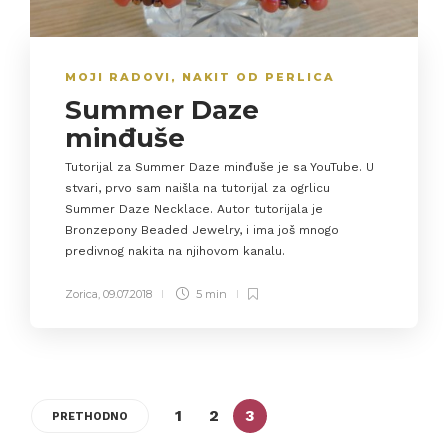
MOJI RADOVI
,
NAKIT OD PERLICA
Summer Daze
minđuše
Tutorijal za Summer Daze minđuše je sa YouTube. U
stvari, prvo sam naišla na tutorijal za ogrlicu
Summer Daze Necklace. Autor tutorijala je
Bronzepony Beaded Jewelry, i ima još mnogo
predivnog nakita na njihovom kanalu.
Zorica
,
09.07.2018
5 min
1
2
3
PRETHODNO